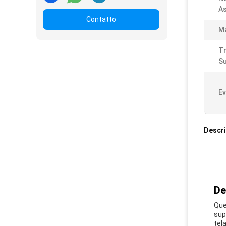
As
Contatto
Ma
T
Su
Ev
Descri
De
Que
sup
tel