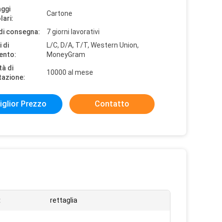
aggi
Cartone
lari:
di consegna:
7 giorni lavorativi
 di
L/C, D/A, T/T, Western Union,
ento:
MoneyGram
tà di
10000 al mese
tazione:
iglior Prezzo
Contatto
:
rettaglia