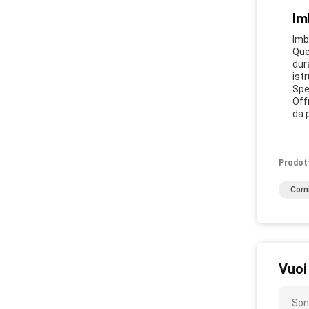
Im
Imb
Que
dur
istr
Spe
Off
da 
Prodot
Corn
Vuoi
Son