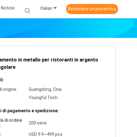
Notizie
Italian
Richiedere un preventivo
mento in metallo per ristoranti in argento
ngolare
i:
i origine:
Guangdong, Cina
Youngful Tech
i di pagamento e spedizione:
à di ordine
200 serie
:
:
USD 9.9~499 pcs