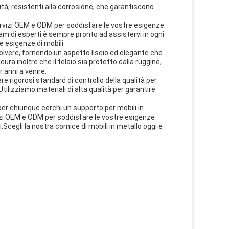
lità, resistenti alla corrosione, che garantiscono
 servizi OEM e ODM per soddisfare le vostre esigenze
eam di esperti è sempre pronto ad assistervi in ogni
e esigenze di mobili.
 polvere, fornendo un aspetto liscio ed elegante che
ura inoltre che il telaio sia protetto dalla ruggine,
 anni a venire.
re rigorosi standard di controllo della qualità per
tilizziamo materiali di alta qualità per garantire
 per chiunque cerchi un supporto per mobili in
vizi OEM e ODM per soddisfare le vostre esigenze
.Scegli la nostra cornice di mobili in metallo oggi e