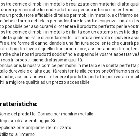
nostra cornice di mobili in metallo è realizzata con materiali di alta qua
 durerà per anni.che lo rende adatto sia per uso interno che esterno.
mo un produttore affidabile di telaio per mobili in metallo, e offriamo
cifiche.e forma del telaio per soddisfare le vostre esigenzeIl nostro t
o possibile per assicurarvi di ottenere il prodotto perfetto per le vostr
nostra cornice di mobili in metallo è rifinita con un esterno rivestito di
pleta qualsiasi stile di arredamento.La finitura rivestita di polvere assic
ffi e altre forme di danno, dandole una finitura eccellente che durerà per
nostro tipo di attività è quello di un produttore, assicurandoci di mantene
antire che i nostri prodotti soddisfino e superino le vostre aspettative.U
i nostri prodotti siano di altissima qualità.
conclusione, la nostra cornice per mobili in metallo è la scelta perfetta
allo durevole e di alta qualità.resistente alla corrosioneOffriamo ser
cifiche, assicurandovi di ottenere il prodotto perfetto per i vostri mobili
iti la migliore qualità ad un prezzo accessibile.
ratteristiche:
Nome del prodotto: Cornice per mobili in metallo
Requisiti di assemblaggio: Sì
Applicazione: ampiamente utilizzato
Utilizzo: all'interno