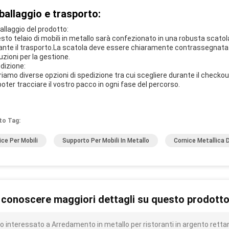
ballaggio e trasporto:
allaggio del prodotto:
sto telaio di mobili in metallo sarà confezionato in una robusta scatol
ante il trasporto.La scatola deve essere chiaramente contrassegnata c
uzioni per la gestione.
dizione:
riamo diverse opzioni di spedizione tra cui scegliere durante il check
poter tracciare il vostro pacco in ogni fase del percorso.
to Tag:
ice Per Mobili
Supporto Per Mobili In Metallo
Cornice Metallica 
 conoscere maggiori dettagli su questo prodott
o interessato a Arredamento in metallo per ristoranti in argento rettan