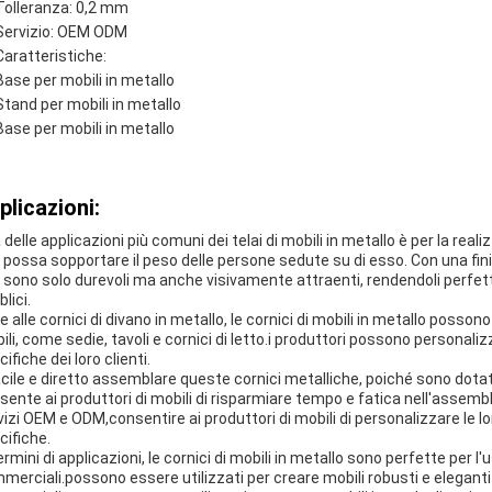
Tolleranza: 0,2 mm
Servizio: OEM ODM
Caratteristiche:
Base per mobili in metallo
Stand per mobili in metallo
Base per mobili in metallo
plicazioni:
delle applicazioni più comuni dei telai di mobili in metallo è per la reali
 possa sopportare il peso delle persone sedute su di esso. Con una finitu
 sono solo durevoli ma anche visivamente attraenti, rendendoli perfetti p
lici.
e alle cornici di divano in metallo, le cornici di mobili in metallo possono
ili, come sedie, tavoli e cornici di letto.i produttori possono personali
ifiche dei loro clienti.
acile e diretto assemblare queste cornici metalliche, poiché sono dotate
sente ai produttori di mobili di risparmiare tempo e fatica nell'assembl
vizi OEM e ODM,consentire ai produttori di mobili di personalizzare le lo
cifiche.
ermini di applicazioni, le cornici di mobili in metallo sono perfette per l
merciali.possono essere utilizzati per creare mobili robusti e elegant