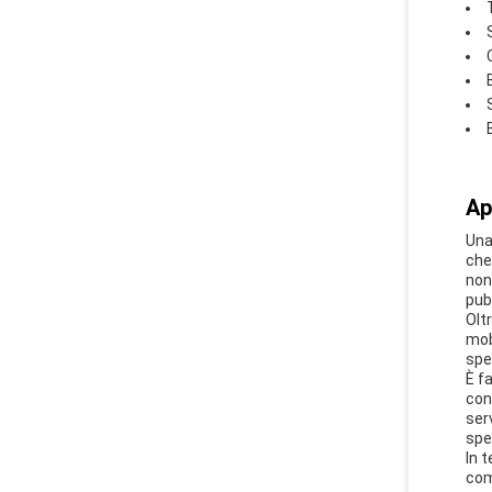
Ap
Una 
che
non
pubb
Oltr
mob
spec
È f
con
ser
spe
In t
com