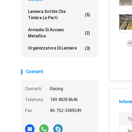
Lamiera Sottile Che
(5)
Timbra Le Parti
Armadio Di Acciaio
(2)
Metallico
Organizzatore Di Lamiere
(3)
Contatti
Contatti:
Racing
Telefono:
189 4828 8646
Inform
Fax:
86-752-3389249
Ti
N